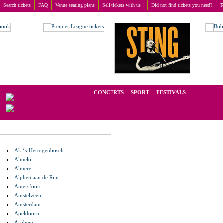
Search tickets
FAQ
Venue seating plans
Sell tickets with us !
Did not find tickets you need?
T
Buy tickets
>
Venue seating plans
>
Netherlands
We operate in the secondary market of tickets for live events all over t
CONCERTS
SPORT
FESTIVALS
LAST M
Ak ‘s-Hertogenbosch
Almelo
Almere
Alphen aan de Rijn
Amersfoort
Amstelveen
Amsterdam
Apeldoorn
Arnhem