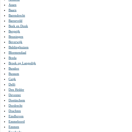
Assen
Baarn
Barendrecht
Barneveld
Beek en Donk
Bergeijk
Beuningen
Beverwijk
Biddinghuizen
Bloemendaal
Breda
Broek op Langedijk
Bussloo
Bussum
Cuijk
Delft
Den Helder
Deventer
Doetinchem
Dordrecht
Drachten
Eindhoven
Emmeloord
Emmen