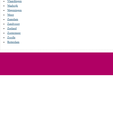
Vlaardingen
Waalwijk
Wageningen
Weert
Zaandam
Zandvoort
Zeeland
Zoetermeer
Zwolle
Rotterdam