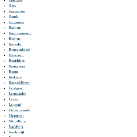
Enschede
Goes
Gorinchem
Gouda
Groningen
Haarlem
Heerhugowaard
Heerlen
Hengelo
Hertogenbosch
Hilversum
Hoofddorp
Hoogeveen
Hoorn
Kerkrade
Knegsel/Eersel
Landgraaf
Leeuwarden
Leiden
Lelystad
Lichtenvoorde
Maastricht
Middelburg
Naaldwijk
Narderwijk