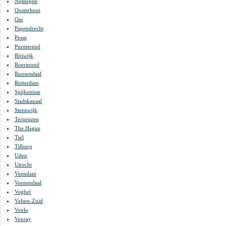
Nijmegen
Oosterhout
Oss
Papendrecht
Pesse
Purmerend
Rijswijk
Roermond
Roosendaal
Rotterdam
Spijkenisse
Stadskanaal
Steenwijk
Terneuzen
The Hague
Tiel
Tilburg
Uden
Utrecht
Veendam
Veenendaal
Veghel
Velsen-Zuid
Venlo
Venray