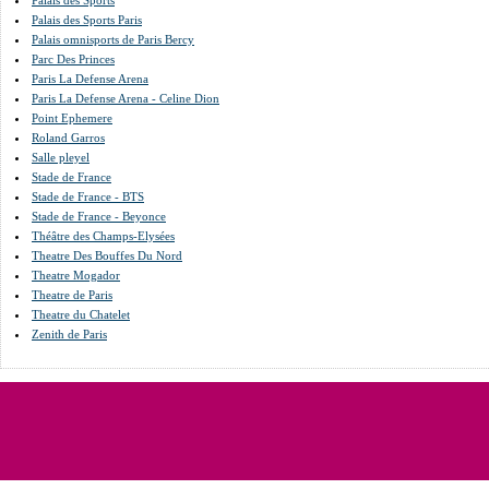
Palais des Sports
Palais des Sports Paris
Palais omnisports de Paris Bercy
Parc Des Princes
Paris La Defense Arena
Paris La Defense Arena - Celine Dion
Point Ephemere
Roland Garros
Salle pleyel
Stade de France
Stade de France - BTS
Stade de France - Beyonce
Théâtre des Champs-Elysées
Theatre Des Bouffes Du Nord
Theatre Mogador
Theatre de Paris
Theatre du Chatelet
Zenith de Paris