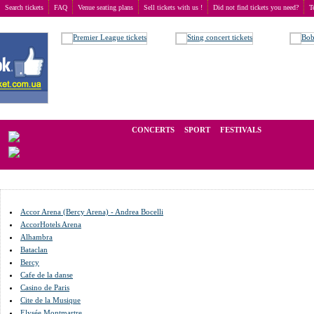
Search tickets
FAQ
Venue seating plans
Sell tickets with us !
Did not find tickets you need?
T
Buy tickets
>
Venue seating plans
>
France
>
Paris
We operate in the secondary market of tickets for live events all over t
CONCERTS
SPORT
FESTIVALS
LAST M
Accor Arena (Bercy Arena) - Andrea Bocelli
AccorHotels Arena
Alhambra
Bataclan
Bercy
Cafe de la danse
Casino de Paris
Cite de la Musique
Elysée Montmartre