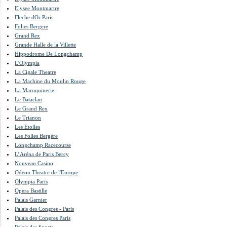
Elysee Montmartre
Fleche dOr Paris
Folies Bergere
Grand Rex
Grande Halle de la Villette
Hippodrome De Longchamp
L'Olympia
La Cigale Theatre
La Machine du Moulin Rouge
La Maroquinerie
Le Bataclan
Le Grand Rex
Le Trianon
Les Etoiles
Les Folies Bergère
Longchamp Racecourse
L’Aréna de Paris Bercy
Nouveau Casino
Odeon Theatre de l'Europe
Olympia Paris
Opera Bastille
Palais Garnier
Palais des Congres - Paris
Palais des Congres Paris